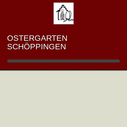
OSTERGARTEN
SCHÖPPINGEN
August
2026
Su
Mo
Tu
We
Th
Fr
Sa
1