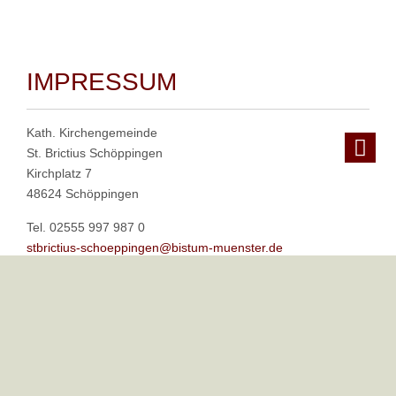
IMPRESSUM
Kath. Kirchengemeinde
St. Brictius Schöppingen
Kirchplatz 7
48624 Schöppingen
Tel. 02555 997 987 0
stbrictius-schoeppingen@bistum-muenster.de
Impressum/ Erklärung zum Datenschutz
© St. Brictius Schöppingen